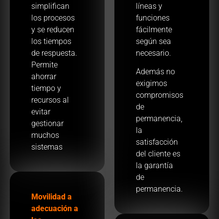
simplifican
líneas y
los procesos
funciones
y se reducen
fácilmente
los tiempos
según sea
de respuesta.
necesario.
Permite
Además no
ahorrar
exigimos
tiempo y
compromisos
recursos al
de
evitar
permanencia,
gestionar
la
muchos
satisfacción
sistemas
del cliente es
la garantía
de
permanencia.
Movilidad a
adecuación a