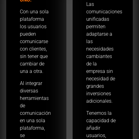
Las
Con una sola
comunicaciones
plataforma
unificadas
los usuarios
permiten
pueden
adaptarse a
comunicarse
las
con clientes,
necesidades
sin tener que
cambiantes
cambiar de
de la
una a otra.
empresa sin
necesidad de
Al integrar
grandes
diversas
inversiones
herramientas
adicionales.
de
comunicación
Tenemos la
en una sola
capacidad de
plataforma,
añadir
se
usuarios,