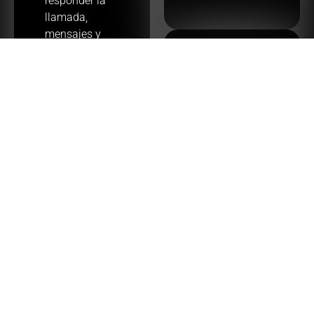
responder la
llamada,
mensajes y
videoconferencia
Mejora en la
en cualquier
Productividad:
dispositivo, y
verás en
Las
todas las
comunicaciones
comunicaciones
en tiempo
realizadas.
real y la
colaboración
efectiva
permiten a
Información
los equipos
de lo que
trabajar de
ocurre en tu
manera más
empresa:
coordinada y
eficiente.
Proporciona